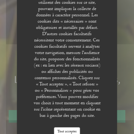
utilisent des cookies sur ce site,
pouvant impliquer la collecte de
données à caractère personnel. Les
cookies dits « nécessaires » sont
obligatoires et installés par défaut.
D'autres cookies facultatifs
nécessitent votre consentement. Ces
cookies facultatifs servent à analyser
votre navigation, mesurer l'audience
du site, proposer des fonctionnalités
(ex : en lien avec les réseaux sociaux)
RESTAURANT TRADITIONNEL
•
LILLE
ou afficher des publicités ou
Les Marmites Lilloises,
contenus personnalisés. Cliquez sur
LES MARMITES LILLOISES, BISTROT DE COPAINS !
« Tout accepter », « Tout refuser »
ou « Personnaliser » pour gérer vos
Bistrot de Copains !
préférences. Vous pouvez modifier
vos choix à tout moment en cliquant
sur l'icône représentant un cookie en
bas à gauche des pages du site.
RÉSERVER
Tout accepter